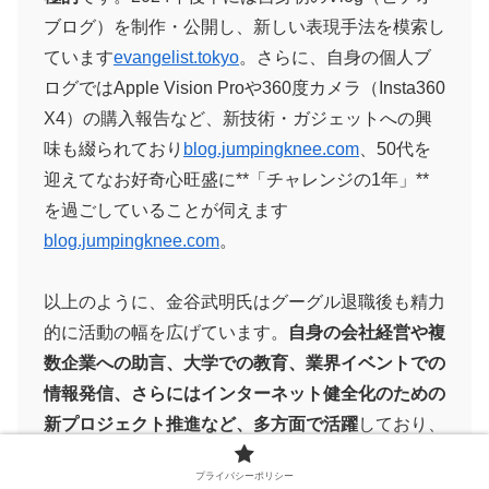
ブログ）を制作・公開し、新しい表現手法を模索し
ています​
evangelist.tokyo
。さらに、自身の個人ブ
ログではApple Vision Proや360度カメラ（Insta360
X4）の購入報告など、新技術・ガジェットへの興
味も綴られており​
blog.jumpingknee.com
、50代を
迎えてなお好奇心旺盛に**「チャレンジの1年」**
を過ごしていることが伺えます​
blog.jumpingknee.com
。
以上のように、金谷武明氏はグーグル退職後も精力
的に活動の幅を広げています。
自身の会社経営や複
数企業への助言、大学での教育、業界イベントでの
情報発信、さらにはインターネット健全化のための
新プロジェクト推進など、多方面で活躍
しており、
その動向は業界内外から注目を集めています。今後
プライバシーポリシー
もデジタル技術と社会を繋ぐエバンジェリストとし