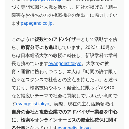
づく専門知識と人脈を活かし、同社が掲げる「精神
障害をお持ちの方の挑戦機会の創出」に協力してい
ます​
papageno.co.jp
。
このように
複数社のアドバイザー
として活動する傍
ら、
教育分野にも進出
しています。2023年10月か
らは日本経済大学の教授に就任し、新設学科の学科
長も務めています​
evangelist.tokyo
。大学での教
育・運営に携わりつつも、本人は「時間の許す限り
色々なスタンスで社会との接点を持ちたい」と述べ
ており、検索技術やネット健全性に限らずAIやDX
など幅広いテーマで社会に貢献していきたい意向で
す​
evangelist.tokyo
。実際、現在の主な活動領域は
自身の会社と複数企業でのアドバイザー業務を中心
に、検索やオンラインサービスの健全性確保に関す
る仕事
となっています​
evangelist.tokyo
。