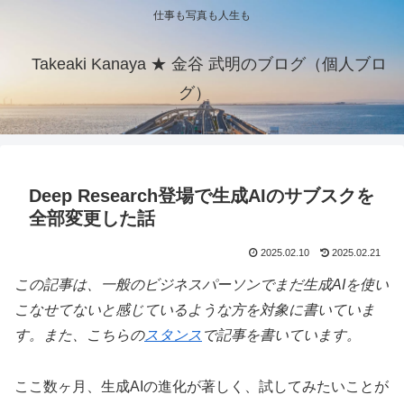
仕事も写真も人生も
Takeaki Kanaya ★ 金谷 武明のブログ（個人ブロ
グ）
Deep Research登場で生成AIのサブスクを
全部変更した話
2025.02.10
2025.02.21
この記事は、一般のビジネスパーソンでまだ生成AIを使い
こなせてないと感じているような方を対象に書いていま
す。また、こちらの
スタンス
で記事を書いています。
ここ数ヶ月、生成AIの進化が著しく、試してみたいことが