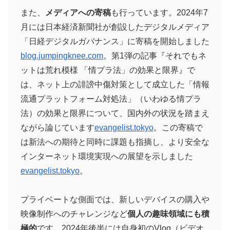
また、
メディアへの寄稿
も行っています。2024年7
月には日本経済新聞社が創設したデジタルメディア
「日経デジタルガバナンス」に寄稿を開始しました​
blog.jumpingknee.com
。第1弾の記事『それでもネ
ットは荒れ模様 「情プラ法」の効果と限界』で
は、ネット上の誹謗中傷対策として成立した「情報
流通プラットフォーム対処法」（いわゆる情プラ
法）の効果と限界について、国内外の状況を踏まえ
ながら論じています​
evangelist.tokyo
。この寄稿で
は新法への期待と同時に課題も指摘し、より安全な
インターネット環境実現への展望を示しました​
evangelist.tokyo
。
プライベートな側面では、新しいデバイスの購入や
映像制作へのチャレンジなど
個人の趣味領域にも積
極的
です。2024年後半には自身初のVlog（ビデオ