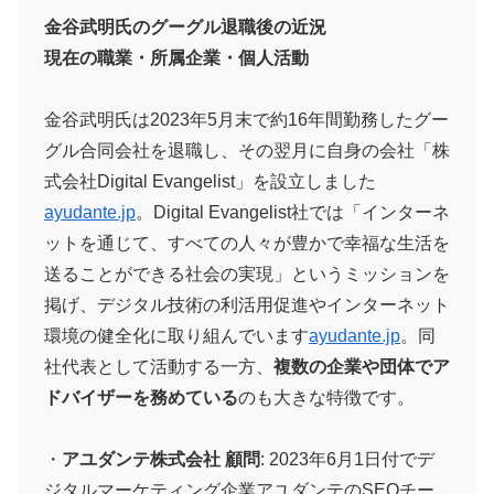
金谷武明氏のグーグル退職後の近況
現在の職業・所属企業・個人活動
金谷武明氏は2023年5月末で約16年間勤務したグー
グル合同会社を退職し、その翌月に自身の会社「株
式会社Digital Evangelist」を設立しました​
ayudante.jp
。Digital Evangelist社では「インターネ
ットを通じて、すべての人々が豊かで幸福な生活を
送ることができる社会の実現」というミッションを
掲げ、デジタル技術の利活用促進やインターネット
環境の健全化に取り組んでいます​
ayudante.jp
。同
社代表として活動する一方、
複数の企業や団体でア
ドバイザーを務めている
のも大きな特徴です。
・
アユダンテ株式会社 顧問
: 2023年6月1日付でデ
ジタルマーケティング企業アユダンテのSEOチー