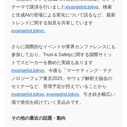
テーマで講演を行いました​
evangelist.tokyo
。検索
と生成AIの登場による変化について語るなど、最新
トレンドに関する知見を共有しています​
evangelist.tokyo
。
さらに国際的なイベントや業界カンファレンスにも
参加しており、Trust & Safetyに関する国際サミッ
トでスピーカーを務めた実績もあります​
evangelist.tokyo
。今後も「マーケティング・テク
ノロジーフェア東京2025」やウェブ解析士協会の
セミナーなど、登壇予定が控えていることから​
evangelist.tokyo
, ​
evangelist.tokyo
、引き続き幅広い
場で発信を続けていく見込みです。
その他の最近の話題・動向