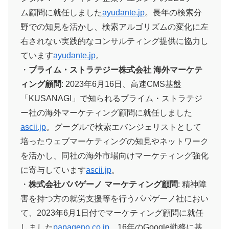
ム顧問に就任しました​
ayudante.jp
。長年の検索分
野での知見を活かし、検索アルゴリズムの変化に左
右されない実践的なコンサルティング提供に協力し
ています​
ayudante.jp
。
・
プライム・ストラテジー株式会社 海外マーケテ
ィング顧問
: 2023年6月16日、高速CMS基盤
「KUSANAGI」で知られるプライム・ストラテジ
ー社の海外マーケティング顧問に就任しました​
ascii.jp
。グーグルで検索エバンジェリストとして
培ったウェブマーケティングの知見やネットワーク
を活かし、同社の海外市場向けマーケティング強化
に寄与しています​
ascii.jp
。
・
株式会社パパゲーノ マーケティング顧問
: 精神障
害を持つ方の就労支援等を行うパパゲーノ社におい
て、2023年6月1日付でマーケティング顧問に就任
しました​
papageno.co.jp
。16年のGoogle勤務に基