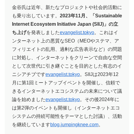
金谷氏は近年、新たなプロジェクトや社会的活動に
も乗り出しています。
2023年11月、「Sustainable
Internet Ecosystem Initiative Japan (SIIJ)」の立
ち上げ
を発表しました​
evangelist.tokyo
。これはイ
ンターネット上の悪質なSEO（MEOやステマ、ア
フィリエイトの乱用、過剰な広告表示など）の問題
に対処し、インターネットをクリーンで自由な空間
として次世代に引き継ぐことを目的とした有志のイ
ニシアチブです​
evangelist.tokyo
。SIIJは2023年12
月に第1回ミートアップイベントを開催し、信頼で
きるインターネットエコシステムの未来について議
論を始めました​
evangelist.tokyo
。その後2024年に
は第2弾のイベントも開催し（インターネットエコ
システムの持続可能性をテーマとした討議）、活動
を継続しています​
blog.jumpingknee.com
。