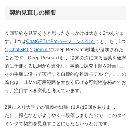
契約見直しの概要
今回契約を見直そうと思ったきっかけは大きく2つありま
す。1つは
ChatGPTにProバージョンが出た
こと、もう1つ
は
ChatGPT
と
Gemini
にDeep Research機能が追加された
ことです。Deep Researchは、従来の次に来る言葉を確率
的に予測するLLMから進化し、事前に調査手順を計画し、
その手順に沿って実行する自律的な推論モデルです。この
進化は、LLMの応用範囲を大きく広げる可能性を秘めてお
り、注目すべき変化と考えています。
2月に入り大学での講義や出張（1月は2回もありまし
た）、採点などがようやく一段落しましたので、このタイ
ミングで契約を見直すことにしたというわけです。