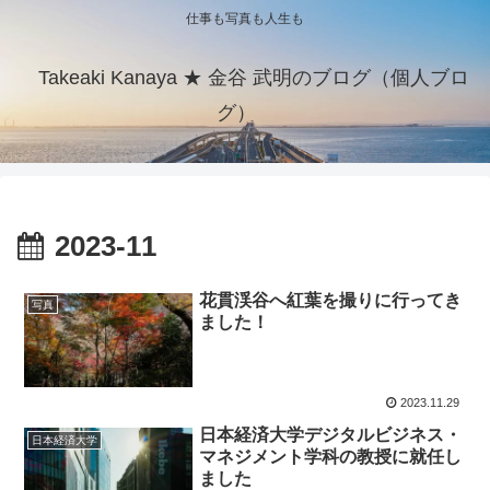
仕事も写真も人生も
Takeaki Kanaya ★ 金谷 武明のブログ（個人ブロ
グ）
2023-11
花貫渓谷へ紅葉を撮りに行ってき
写真
ました！
2023.11.29
日本経済大学デジタルビジネス・
日本経済大学
マネジメント学科の教授に就任し
ました