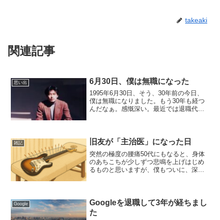
takeaki
関連記事
6月30日、僕は無職になった
思い出
1995年6月30日、そう、30年前の今日、
僕は無職になりました。もう30年も経つ
んだなぁ。感慨深い。最近では退職代行
なる仕事も出てきて世の中は大きく変わ
った感じがしますね。今なら新卒1社目を
3ヶ月で辞めた、なんて話をしても「ま
あ、そういう...
旧友が「主治医」になった日
雑記
突然の極度の腰痛50代にもなると、身体
のあちこちが少しずつ悲鳴を上げはじめ
るものと思いますが、僕もついに、深刻
な腰痛を発症しました。寝起きが本当に
大変で、一番ひどい時は腰に力を入れる
ことができず、まったく起き上がれな
い。どんな姿勢を取っても...
Googleを退職して3年が経ちまし
Google
た