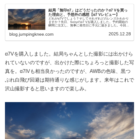
結局「無印α7」はどうだったのか？α7 Vを買っ
た理由と、予想外の感想【α7 Vレビュー】
どれがα7Vでしょう？そしてそれぞれどのレンズかわかり
ますか？先日、Sonyのα7 Vを購入しました。予約開始の
瞬間に注文し、無事に発売日に手元に届きました。今回
は、このα7 Vを購入した背景や理由、そして実際に使って
みてどうだったのか、現...
2025.12.28
blog.jumpingknee.com
α7Vを購入しました。結局ちゃんとした撮影には出かけら
れていないのですが、出かけた際にちょろっと撮影した写
真を。α7IVも相当良かったのですが、AWBの色味、黒つ
ぶれ白飛び回避は期待通りな感じがします。来年はこれで
沢山撮影すると思いますので楽しみ。