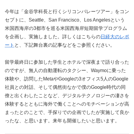
今年は「金谷学科長と行くシリコンバレーツアー」をコン
セプトに、Seattle、San Francisco、Los Angelesという
米国西海岸の3都市を巡る米国西海岸短期留学プログラム
を企画し、実施しました。詳しくはこちらの
日経大のレポ
ート
と、下記舞台裏の記事などをご参照ください。
留学最終日に参加した学生とホテルで深夜まで語り合った
のですが、無人の自動運転のタクシー、Waymoに乗った
体験や、訪問したMetaやGoogleの3オフィス5人のGoogle
社員との対話、そして偶然街なかで僕のGoogle時代の同
僚と出くわしたことなど、デジタルテクノロジーの凄さを
体験するとともに海外で働くことへのモチベーションが高
まったとのことで、手探りでの企画でしたが実施して良か
ったな、と思います。来年も開催したいと思います。