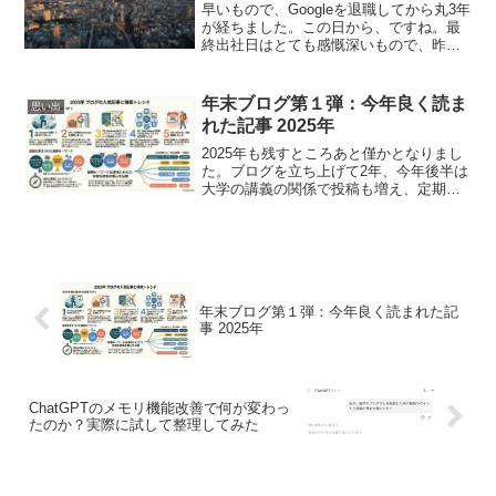
早いもので、Googleを退職してから丸3年
が経ちました。この日から、ですね。最
終出社日はとても感慨深いもので、昨年
もこの時期に「Googleを辞めて2年」とい
う記事を書きましたが、自分自身の心境
の変化に、自分でも少し驚いています。
年末ブログ第１弾：今年良く読ま
思い出
実は今年...
れた記事 2025年
2025年も残すところあと僅かとなりまし
た。ブログを立ち上げて2年、今年後半は
大学の講義の関係で投稿も増え、定期的
な情報発信が定着した1年となりました
。今回は年末企画の第1弾として、Google
AnalyticsとSearch Cons...
年末ブログ第１弾：今年良く読まれた記
事 2025年
ChatGPTのメモリ機能改善で何が変わっ
たのか？実際に試して整理してみた