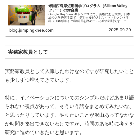
米国西海岸短期留学プログラム（Silicon Valley
ツアー）の舞台裏
Google Bay View キャンパスにて。渋谷にある大学、日本
経済大学経営学部で、デジタルビジネス・マネジメント学
科（DBM学科）の学科長を務めている金谷武明です。この
個人ブログでは、先日実施した短期留学プログラムの舞台
裏を、引率教員...
2025.09.29
blog.jumpingknee.com
実務家教員として
実務家教員として入職したわけなのですが研究したいこと
も少しずつ増えてきています。
特に、イノベーションについてのシンプルだけどあまり語
られない視点があって、そういう話をまとめてみたいな、
と思ったりしています。やりたいことが沢山あってなかな
か時間を捻出できないわけですが、時間のある時に考えを
研究に進めていきたいと思います。