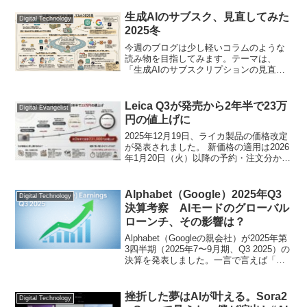
かなか大作になりそうで後回しに…。そ
んな中、最近、購入当初は全く意識して
生成AIのサブスク、見直してみた
Digital Technology
いなか...
2025冬
今週のブログは少し軽いコラムのような
読み物を目指してみます。テーマは、
「生成AIのサブスクリプションの見直
し」について。この記事では、僕が実際
に年間数十万円を投じて使ってきた生成
AIサブスクの“リアルな見直し”について、
Leica Q3が発売から2年半で23万
Digital Evangelist
率直に書いてみたいと...
円の値上げに
2025年12月19日、ライカ製品の価格改定
が発表されました。 新価格の適用は2026
年1月20日（火）以降の予約・注文分から
とのこと。ライカ製品価格改定のご案内
僕が愛用しているLeica Q3も、現行の
1,034,000円（税込）から1,...
Alphabet（Google）2025年Q3
Digital Technology
決算考察 AIモードのグローバル
ローンチ、その影響は？
Alphabet（Googleの親会社）が2025年第
3四半期（2025年7〜9月期、Q3 2025）の
決算を発表しました。一言で言えば「絶
好調」です。AIモードや生成AIへの本格
投資で、検索連動型広告収入の減少が懸
念されていましたが、今四...
挫折した夢はAIが叶える。Sora2
Digital Technology