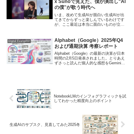
x Sunoで見えた、僕が演出し“AI
の僕”が歌う時代へ
いま、改めて生成AIが面白い生成AIが出
てきてからずっと楽しんでいるわけです
が、ここ最近は本当に面白いものが立て
続けに出てきてさらに夢中になっており
ます。例えば、OpenAIの動画生成AIとい
うか、ソーシャルというか、のSora2。他
Alphabet（Google）2025年Q4
Digital Evangelist
にも、...
および通期決算 考察レポート
Alphabet（Google）の最新の決算が日本
時間の2月5日発表されました。とりあえ
ずさっと読んだ個人的な感想をGeminiと
対話しながら整理したものを速報的に共
有いたします。気づきが増えたら都度追
加します。情報源：Q4 earning...
NotebookLMのインフォグラフィックを試
してわかった精度向上のポイント
生成AIのサブスク、見直してみた2025冬