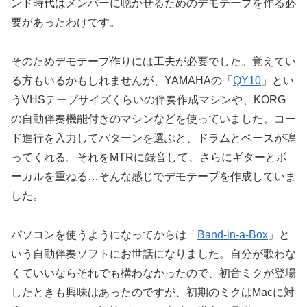
ンド時代はメンバーに聴かせるためのデモテープを作る必
要があったわけです。
そのためデモテープ作りには工夫が必要でした。覚えてい
る方もいるかもしれませんが、YAMAHAの「
QY10
」とい
うVHSテープサイズくらいの伴奏作成マシンや、KORG
の自動伴奏機能付きのマシンなどを使っていました。コー
ド進行を入力してパターンを選ぶと、ドラムとベースが鳴
ってくれる。それをMTRに録音して、さらにギターとボ
ーカルを重ねる…そんな感じでデモテープを作成していま
した。
パソコンを使うようになってからは「
Band-in-a-Box
」と
いう自動伴奏ソフトにお世話になりました。自分が歌わな
くていいならそれでも構わなかったので、初音ミクが登場
したときも興味はあったのですが、初期のミクはMacに対