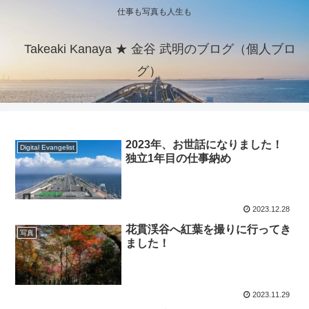
仕事も写真も人生も
Takeaki Kanaya ★ 金谷 武明のブログ（個人ブロ
グ）
2023年、お世話になりました！
Digital Evangelist
独立1年目の仕事納め
2023.12.28
花貫渓谷へ紅葉を撮りに行ってき
写真
ました！
2023.11.29