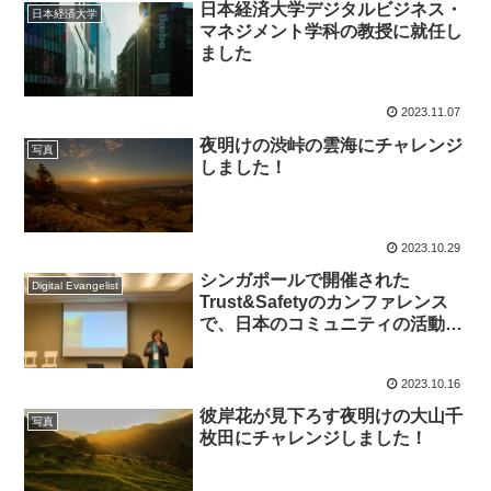
日本経済大学デジタルビジネス・
日本経済大学
マネジメント学科の教授に就任し
ました
2023.11.07
夜明けの渋峠の雲海にチャレンジ
写真
しました！
2023.10.29
シンガポールで開催された
Digital Evangelist
Trust&Safetyのカンファレンス
で、日本のコミュニティの活動を
紹介しました！
2023.10.16
彼岸花が見下ろす夜明けの大山千
写真
枚田にチャレンジしました！