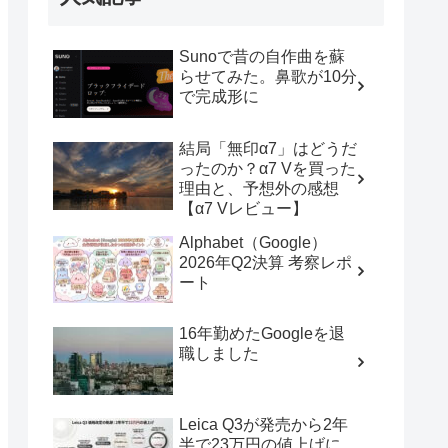
Sunoで昔の自作曲を蘇
らせてみた。鼻歌が10分
で完成形に
結局「無印α7」はどうだ
ったのか？α7 Vを買った
理由と、予想外の感想
【α7 Vレビュー】
Alphabet（Google）
2026年Q2決算 考察レポ
ート
16年勤めたGoogleを退
職しました
Leica Q3が発売から2年
半で23万円の値上げに