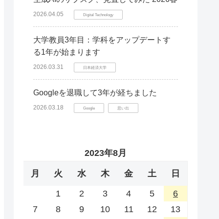
2026.04.05
Digital Technology
大学教員3年目：学科をアップデートす
る1年が始まります
2026.03.31
日本経済大学
Googleを退職して3年が経ちました
2026.03.18
Google
思い出
2023年8月
月
火
水
木
金
土
日
1
2
3
4
5
6
7
8
9
10
11
12
13